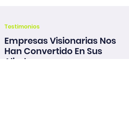
Testimonios
Empresas Visionarias Nos
Han Convertido En Sus
Aliados
.
La comunicación constante y abierta con nuestros
clientes nos han permitido construir soluciones que
mejoran la experiencia de la gente que las utiliza